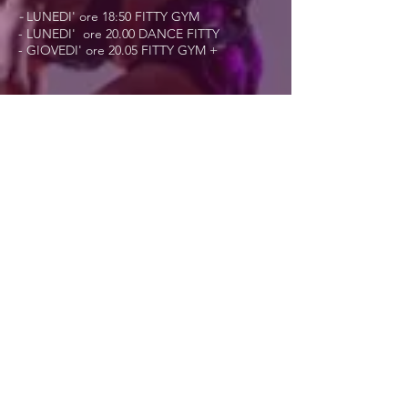
-
LUNEDI' ore 18:50 FITTY GYM
- LUNEDI' ore 20.00 DANCE FITTY
- GIOVEDI' ore 20.05 FITTY GYM +
sede estiva
Via Valnigra, 69
Villazzano
CENTRO SPORTIVO
DON ONORIO SPADA
(ampio parcheggio gratuito )
- LUNEDI' ore 20.00 DANCE FITTY
- GIOVEDI' ore 20.00 FITTY GYM