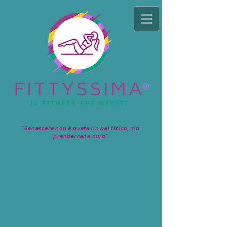
"Benessere non è avere un bel fisico, ma
prendersene cura"