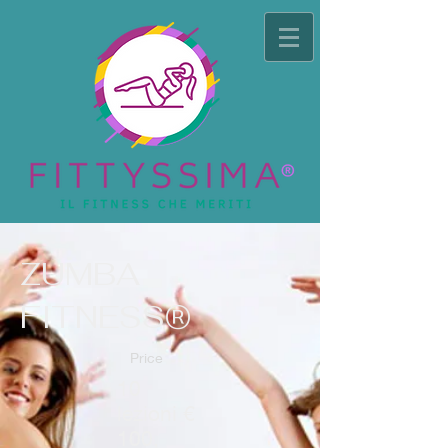
ZUMBA
FITNESS®
Price
10
lezioni €
100,