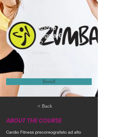
lezione
di prova
gratuita,
lezione
singola €
12
Duration
10 ingressi in
12 settimane
Enroll
< Back
ABOUT THE COURSE
Cardio Fitness precoreografato ad alto